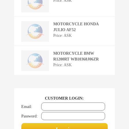
Price: ASK
MOTORCYCLE HONDA
JULIO AF52
Price: ASK
MOTORCYCLE BMW
R1200RT WB10368J06ZR
Price: ASK
CUSTOMER LOGIN:
Email:
Password: