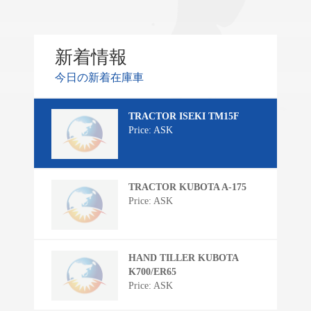
新着情報
今日の新着在庫車
TRACTOR ISEKI TM15F
Price: ASK
TRACTOR KUBOTA A-175
Price: ASK
HAND TILLER KUBOTA
K700/ER65
Price: ASK