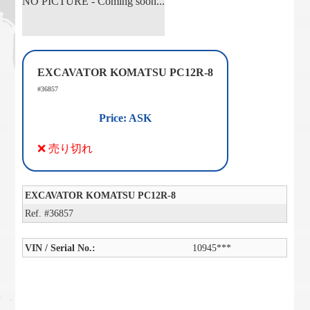
NO PICTURE - Coming soon...
EXCAVATOR KOMATSU PC12R-8
#36857
Price: ASK
❌ 売り切れ
EXCAVATOR KOMATSU PC12R-8
Ref. #36857
VIN / Serial No.:
10945***