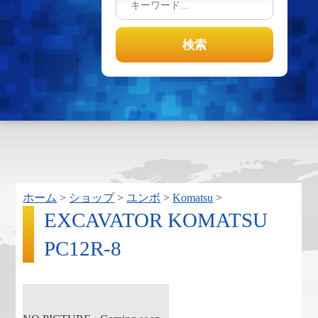
ホーム
>
ショップ
>
ユンボ
>
Komatsu
>
EXCAVATOR KOMATSU
PC12R-8