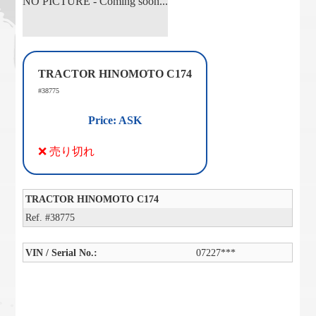
NO PICTURE - Coming soon...
TRACTOR HINOMOTO C174
#38775
Price: ASK
❌ 売り切れ
TRACTOR HINOMOTO C174
Ref. #38775
VIN / Serial No.:
07227***